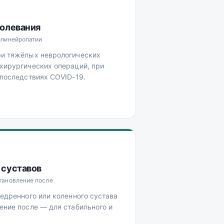
болевания
олинейропатии
ри тяжёлых неврологических
хирургических операций, при
 последствиях COVID-19.
 суставов
становление после
бедренного или коленного сустава
ение после — для стабильного и