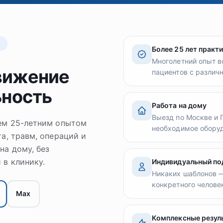
А
Более 25 лет практ
Многолетний опыт в
вижение
пациентов с различ
ьность
Работа на дому
Выезд по Москве и
чем 25-летним опытом
необходимое оборуд
а, травм, операций и
на дому, без
в клинику.
Индивидуальный по
Никаких шаблонов 
конкретного человек
Max
Комплексные резул