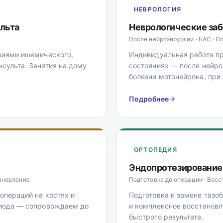
НЕВРОЛОГИЯ
льта
Неврологические за
После нейрохирургии · БАС · П
твиями ишемического,
Индивидуальная работа п
нсульта. Занятия на дому
состояниях — после нейро
болезни мотонейрона, при
Подробнее
ОРТОПЕДИЯ
Эндопротезирование
ановление
Подготовка до операции · Вос
операций на костях и
Подготовка к замене тазо
риода — сопровождаем до
и комплексное восстановл
быстрого результата.