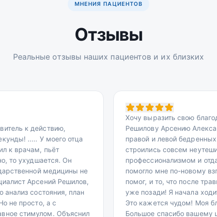
МНЕНИЯ ПАЦИЕНТОВ
Отзывы
Реальные отзывы наших пациентов и их близких
Хочу выразить свою благо
витель к действию,
Решилову Арсению Алекса
унды! ..... У моего отца
правой и левой бедренных
ил к врачам, пьёт
строились совсем неутеши
но, то ухудшается. Он
профессионализмом и отда
сударственной медицины не
помогло мне по-новому вз
циалист Арсений Решилов,
помог, и то, что после т
о анализ состояния, план
уже позади! Я начала ходи
о не просто, а с
Это кажется чудом! Моя б
авное стимулом. Объяснил
Большое спасибо вашему 