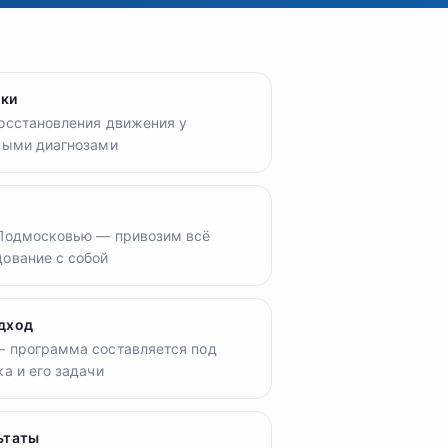
ики
осстановления движения у
ными диагнозами
 Подмосковью — привозим всё
ование с собой
дход
— программа составляется под
а и его задачи
ьтаты